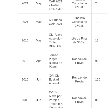
CAP 2021
2021
May
Consola de
24
- Trofeo
2ª Cat.
FIBRAMIR
Finalista
IV Prueba
2021
May
Consola de
13
CAP 2021
2ª Cat.
Cto. Alava
Absoluto -
16s de Final
2016
May
13
Trofeo
de 3ª Cat.
DUNLOP
Torneo
Virgen
Ronda3 de
2013
Ago
90
Blanca de
Previa
Pádel
XVII Cto
Ronda4 de
2010
Jun
Euskadi
120
Previa
Absoluto
XV Cto.
Alava por
Ronda4 de
2009
Jun
Parejas-
80
Previa
Trofeo B.K.
Consulting