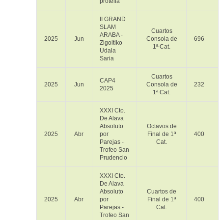
protella
II GRAND
SLAM
Cuartos
ARABA -
2025
Jun
Consola de
696
Zigoitiko
1ª Cat.
Udala
Saria
Cuartos
CAP4
2025
Jun
Consola de
232
2025
1ª Cat.
XXXI Cto.
De Alava
Absoluto
Octavos de
2025
Abr
por
Final de 1ª
400
Parejas -
Cat.
Trofeo San
Prudencio
XXXI Cto.
De Alava
Absoluto
Cuartos de
2025
Abr
por
Final de 1ª
400
Parejas -
Cat.
Trofeo San