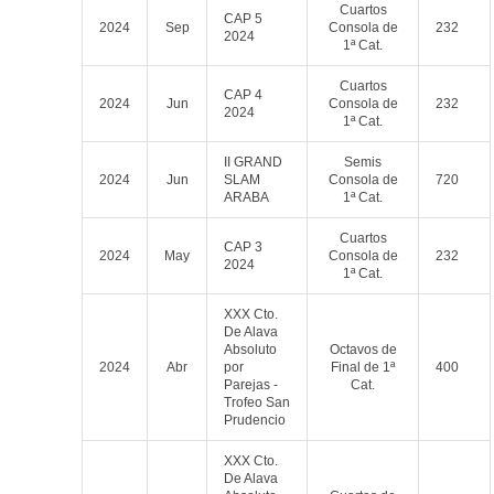
Cuartos
CAP 5
2024
Sep
Consola de
232
2024
1ª Cat.
Cuartos
CAP 4
2024
Jun
Consola de
232
2024
1ª Cat.
II GRAND
Semis
2024
Jun
SLAM
Consola de
720
ARABA
1ª Cat.
Cuartos
CAP 3
2024
May
Consola de
232
2024
1ª Cat.
XXX Cto.
De Alava
Absoluto
Octavos de
2024
Abr
por
Final de 1ª
400
Parejas -
Cat.
Trofeo San
Prudencio
XXX Cto.
De Alava