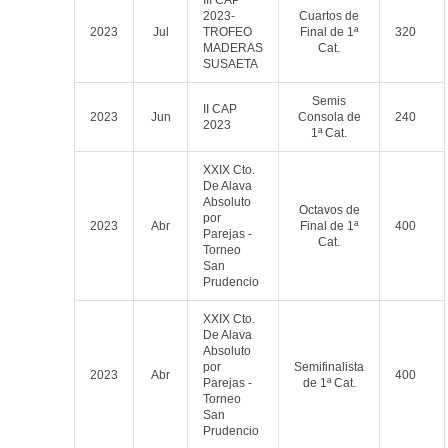
III CAP
2023-
Cuartos de
2023
Jul
TROFEO
Final de 1ª
320
MADERAS
Cat.
SUSAETA
Semis
II CAP
2023
Jun
Consola de
240
2023
1ª Cat.
XXIX Cto.
De Alava
Absoluto
Octavos de
por
2023
Abr
Final de 1ª
400
Parejas -
Cat.
Torneo
San
Prudencio
XXIX Cto.
De Alava
Absoluto
por
Semifinalista
2023
Abr
400
Parejas -
de 1ª Cat.
Torneo
San
Prudencio