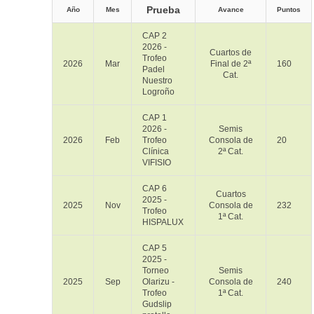
Prueba
Año
Mes
Avance
Puntos
CAP 2
2026 -
Cuartos de
Trofeo
2026
Mar
Final de 2ª
160
Padel
Cat.
Nuestro
Logroño
CAP 1
2026 -
Semis
2026
Feb
Trofeo
Consola de
20
Clínica
2ª Cat.
VIFISIO
CAP 6
Cuartos
2025 -
2025
Nov
Consola de
232
Trofeo
1ª Cat.
HISPALUX
CAP 5
2025 -
Torneo
Semis
2025
Sep
Olarizu -
Consola de
240
Trofeo
1ª Cat.
Gudslip