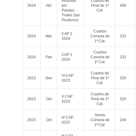
Absoluto
Cuartos de
2024
Abr
por
Final de 1ª
400
Parejas -
Cat.
Trofeo San
Prudencio
Cuartos
CAP 2
2024
Mar
Consola de
232
2024
1ª Cat.
Cuartos
CAP 1
2024
Feb
Consola de
232
2024
1ª Cat.
Cuartos de
VI CAP
2023
Nov
Final de 1ª
320
2023
Cat.
Cuartos de
V CAP
2023
Oct
Final de 1ª
320
2023
Cat.
Semis
IV CAP
2023
Oct
Consola de
240
2023
1ª Cat.