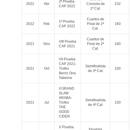
2ª Prueba
2022
Abr
Consola de
232
CAP 2022
1ª Cat.
Cuartos de
1ª Prueba
2022
Feb
Final de 2ª
160
CAP 2022
Cat.
Cuartos de
VIII Prueba
2021
Nov
Final de 2ª
160
CAP 2021
Cat.
VII Prueba
CAP 2021-
Semifinalista
2021
Oct
Trofeo
100
de 3ª Cat.
Berriz Ona
Taberna
II GRAND
SLAM
ARABA-
Semifinalista
2021
Jul
Trofeo
150
de 4ª Cat.
THE
GOOD
CIDER
V Prueba
Finalista