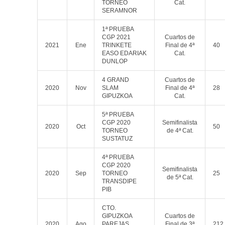
TORNEO
Cat.
SERAMNOR
1ª PRUEBA
CGP 2021
Cuartos de
2021
Ene
TRINKETE
Final de 4ª
40
EASO EDARIAK
Cat.
DUNLOP
4 GRAND
Cuartos de
2020
Nov
SLAM
Final de 4ª
28
GIPUZKOA
Cat.
5ª PRUEBA
CGP 2020
Semifinalista
2020
Oct
50
TORNEO
de 4ª Cat.
SUSTATUZ
4ª PRUEBA
CGP 2020
Semifinalista
2020
Sep
TORNEO
25
de 5ª Cat.
TRANSDIPE
PIB
CTO.
GIPUZKOA
Cuartos de
2020
Ago
PAREJAS
Final de 3ª
212