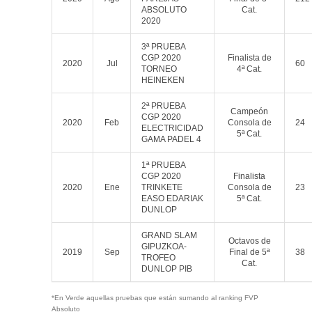
ABSOLUTO
Cat.
2020
3ª PRUEBA
CGP 2020
Finalista de
2020
Jul
60
TORNEO
4ª Cat.
HEINEKEN
2ª PRUEBA
Campeón
CGP 2020
2020
Feb
Consola de
24
ELECTRICIDAD
5ª Cat.
GAMA PADEL 4
1ª PRUEBA
CGP 2020
Finalista
2020
Ene
TRINKETE
Consola de
23
EASO EDARIAK
5ª Cat.
DUNLOP
GRAND SLAM
Octavos de
GIPUZKOA-
2019
Sep
Final de 5ª
38
TROFEO
Cat.
DUNLOP PIB
*En Verde aquellas pruebas que están sumando al ranking FVP
Absoluto