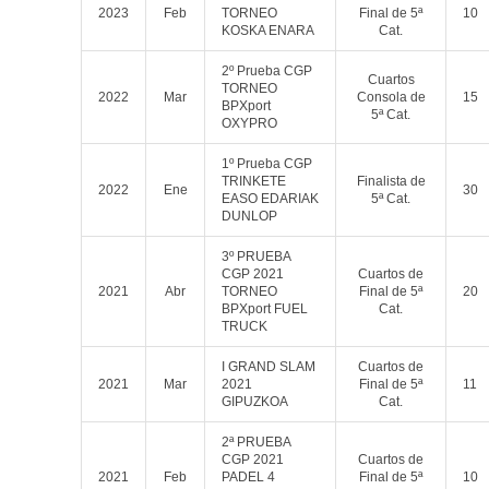
2023
Feb
TORNEO
Final de 5ª
10
KOSKA ENARA
Cat.
2º Prueba CGP
Cuartos
TORNEO
2022
Mar
Consola de
15
BPXport
5ª Cat.
OXYPRO
1º Prueba CGP
TRINKETE
Finalista de
2022
Ene
30
EASO EDARIAK
5ª Cat.
DUNLOP
3º PRUEBA
CGP 2021
Cuartos de
2021
Abr
TORNEO
Final de 5ª
20
BPXport FUEL
Cat.
TRUCK
I GRAND SLAM
Cuartos de
2021
Mar
2021
Final de 5ª
11
GIPUZKOA
Cat.
2ª PRUEBA
CGP 2021
Cuartos de
2021
Feb
PADEL 4
Final de 5ª
10