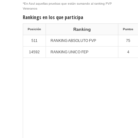
*En Azul aquellas pruebas que están sumando al ranking FVP
Veteranos
Rankings en los que participa
Ranking
Posición
Puntos
511
RANKING ABSOLUTO FVP
75
14592
RANKING UNICO FEP
4