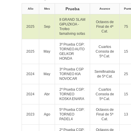
Prueba
Año
Mes
Avance
Punt
II GRAND SLAM
Octavos de
GIPUZKOA -
2025
Sep
Final de 4ª
75
Trofeo
Cat.
famaliving sofas
3º Prueba CGP:
Cuartos
TORNEO AUTO
2025
May
Consola de
15
GELKOR
5ª Cat.
HONDA
3º Prueba CGP
Semifinalista
2024
May
TORNEO KIA
25
de 5ª Cat.
NOVOCAR
2º Prueba CGP:
Cuartos
2024
Abr
TORNEO
Consola de
15
KOSKA ENARA
5ª Cat.
5º Prueba CGP:
Octavos de
2023
Ago
TORNEO
Final de 5ª
13
PADEL4
Cat.
2º Prueba CGP:
Octavos de