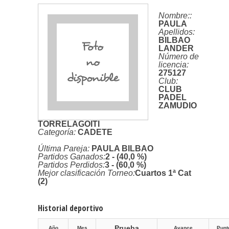
Nombre:
:
PAULA
Apellidos:
BILBAO
LANDER
Número de
licencia:
275127
Club:
CLUB
PADEL
ZAMUDIO
TORRELAGOITI
Categoría:
CADETE
Última Pareja:
PAULA BILBAO
Partidos Ganados:
2 - (40,0 %)
Partidos Perdidos:
3 - (60,0 %)
Mejor clasificación Torneo:
Cuartos 1ª Cat
(2)
Historial deportivo
Prueba
Año
Mes
Avance
Punt