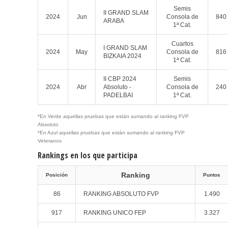
Semis
II GRAND SLAM
2024
Jun
Consola de
840
ARABA
1ª Cat.
Cuartos
I GRAND SLAM
2024
May
Consola de
816
BIZKAIA 2024
1ª Cat.
II CBP 2024
Semis
2024
Abr
Absoluto -
Consola de
240
PADELBAI
1ª Cat.
*En Verde aquellas pruebas que están sumando al ranking FVP
Absoluto
*En Azul aquellas pruebas que están sumando al ranking FVP
Veteranos
Rankings en los que participa
Ranking
Posición
Puntos
86
RANKING ABSOLUTO FVP
1.490
917
RANKING UNICO FEP
3.327