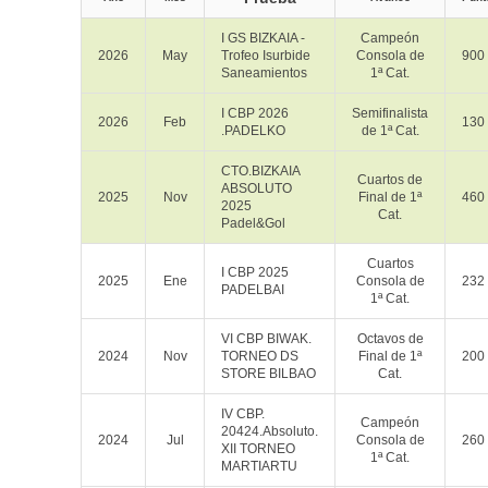
I GS BIZKAIA -
Campeón
2026
May
Trofeo Isurbide
Consola de
900
Saneamientos
1ª Cat.
I CBP 2026
Semifinalista
2026
Feb
130
.PADELKO
de 1ª Cat.
CTO.BIZKAIA
Cuartos de
ABSOLUTO
2025
Nov
Final de 1ª
460
2025
Cat.
Padel&Gol
Cuartos
I CBP 2025
2025
Ene
Consola de
232
PADELBAI
1ª Cat.
VI CBP BIWAK.
Octavos de
2024
Nov
TORNEO DS
Final de 1ª
200
STORE BILBAO
Cat.
IV CBP.
Campeón
20424.Absoluto.
2024
Jul
Consola de
260
XII TORNEO
1ª Cat.
MARTIARTU