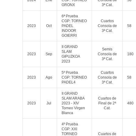
2024
Ene
CGP: TORNEO
Consola de
58
GRONX
3ª Cat.
6ª Prueba
CGP: TORNEO
Cuartos
2023
Oct
PADEL
Consola de
58
INDOOR
3ª Cat.
GOIERRI
II GRAND
Semis
SLAM
2023
Sep
Consola de
180
GIPUZKOA
3ª Cat.
2023
5º Prueba
Cuartos
2023
Ago
CGP: TORNEO
Consola de
58
PADEL4
3ª Cat.
II GRAND
SLAM ARABA
Cuartos de
2023
Jul
2023 - XIV
Final de 2ª
480
Torneo Virgen
Cat.
Blanca
4º Prueba
CGP: XXI
TORNEO
Cuartos de