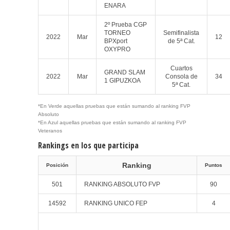
ENARA
2º Prueba CGP
TORNEO
Semifinalista
2022
Mar
12
BPXport
de 5ª Cat.
OXYPRO
Cuartos
GRAND SLAM
2022
Mar
Consola de
34
1 GIPUZKOA
5ª Cat.
*En Verde aquellas pruebas que están sumando al ranking FVP
Absoluto
*En Azul aquellas pruebas que están sumando al ranking FVP
Veteranos
Rankings en los que participa
Ranking
Posición
Puntos
501
RANKING ABSOLUTO FVP
90
14592
RANKING UNICO FEP
4