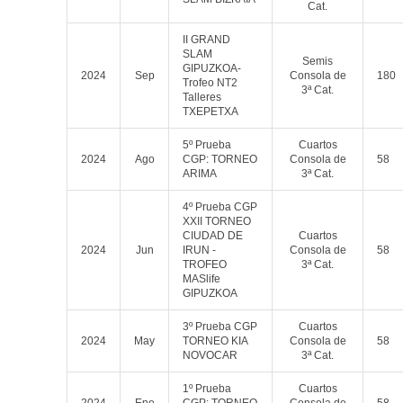
Cat.
II GRAND
SLAM
Semis
GIPUZKOA-
2024
Sep
Consola de
180
Trofeo NT2
3ª Cat.
Talleres
TXEPETXA
5º Prueba
Cuartos
2024
Ago
CGP: TORNEO
Consola de
58
ARIMA
3ª Cat.
4º Prueba CGP
XXII TORNEO
CIUDAD DE
Cuartos
2024
Jun
IRUN -
Consola de
58
TROFEO
3ª Cat.
MASlife
GIPUZKOA
3º Prueba CGP
Cuartos
2024
May
TORNEO KIA
Consola de
58
NOVOCAR
3ª Cat.
1º Prueba
Cuartos