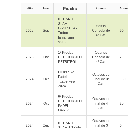
Prueba
Año
Mes
Avance
Punto
II GRAND
SLAM
Semis
GIPUZKOA -
2025
Sep
Consola de
90
Trofeo
4ª Cat.
famaliving
sofas
1º Prueba
Cuartos
2025
Ene
CGP: TORNEO
Consola de
29
PETRITEGI
4ª Cat.
Euskadiko
Octavos de
Padel
2024
Oct
Final de 3ª
160
Txapelketa
Cat.
2024
6º Prueba
Octavos de
CGP: TORNEO
2024
Oct
Final de 4ª
25
PADEL
Cat.
OARSO
Octavos de
II GRAND
2024
Sep
Final de 3ª
0
SLAM BIZKAIA