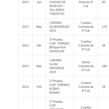
2023
Jun
CIUDAD DE
Final de 3ª
80
IRUN NT2 -
Cat.
TALLERES
TXEPETXA
I GRAND
Cuartos
2023
May
SLAM BIZKAIA
Consola de
174
2023
3ª Cat.
3º Prueba
Cuartos
CGP: TORNEO
2023
Abr
Consola de
58
BPXport KIA
3ª Cat.
NOVOCAR
I GRAND
Semis
SLAM
2023
Mar
Consola de
180
GIPUZKOA
3ª Cat.
2023
2º Prueba
Cuartos
CGP: TORNEO
2023
Feb
Consola de
29
KOSKA
4ª Cat.
ENARA
1º Prueba
CGP:
Cuartos