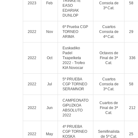
TRINKETE
2023
Feb
Consola de
58
EASO
3ª Cat.
EDARIAK
DUNLOP
6º Prueba CGP
Cuartos
2022
Nov
TORNEO
Consola de
29
ARIMA
4ª Cat.
Euskadiko
Padel
Octavos de
2022
Oct
Txapelketa
Final de 3ª
336
2022 - Trofeo
Cat.
KIA Novocar
5º PRUEBA
Cuartos
2022
Jul
CGP TORNEO
Consola de
58
SERAMNOR
3ª Cat.
CAMPEONATO
Cuartos de
GIPUZKOA
2022
Jun
Final de 3ª
212
ABSOLUTO
Cat.
2022
4º PRUEBA
CGP TORNEO
Semifinalista
2022
May
25
KOSKA
de 5ª Cat.