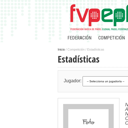
FEDERACIÓN
COMPETICIÓN
Inicio
/
Competición / Estadísticas
Estadísticas
Jugador:
N
A
N
C
C