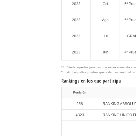
2023
Oct
6ª Pr
2023
Ago
5º Pr
2023
Jul
II GRA
2023
Jun
4º Pr
*En Verde aquellas pruebas que están sumando al r
*En Azul aquellas pruebas que están sumando al ra
Rankings en los que participa
Posición
258
RANKING ABSOLU
4323
RANKING UNICO F