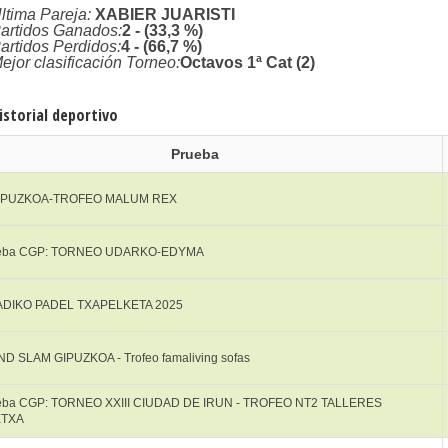
ltima Pareja:
XABIER JUARISTI
artidos Ganados:
2 - (33,3 %)
artidos Perdidos:
4 - (66,7 %)
ejor clasificación Torneo:
Octavos 1ª Cat (2)
istorial deportivo
Prueba
GIPUZKOA-TROFEO MALUM REX
ueba CGP: TORNEO UDARKO-EDYMA
DIKO PADEL TXAPELKETA 2025
ND SLAM GIPUZKOA - Trofeo famaliving sofas
ueba CGP: TORNEO XXIII CIUDAD DE IRUN - TROFEO NT2 TALLERES
ETXA