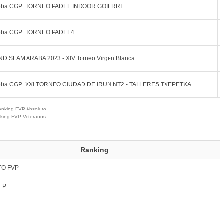
ueba CGP: TORNEO PADEL INDOOR GOIERRI
ueba CGP: TORNEO PADEL4
ND SLAM ARABA 2023 - XIV Torneo Virgen Blanca
ueba CGP: XXI TORNEO CIUDAD DE IRUN NT2 - TALLERES TXEPETXA
anking FVP Absoluto
nking FVP Veteranos
Ranking
TO FVP
EP