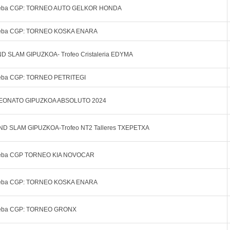
ueba CGP: TORNEO AUTO GELKOR HONDA
ueba CGP: TORNEO KOSKA ENARA
D SLAM GIPUZKOA- Trofeo Cristaleria EDYMA
ueba CGP: TORNEO PETRITEGI
ONATO GIPUZKOA ABSOLUTO 2024
AND SLAM GIPUZKOA-Trofeo NT2 Talleres TXEPETXA
ueba CGP TORNEO KIA NOVOCAR
ueba CGP: TORNEO KOSKA ENARA
ueba CGP: TORNEO GRONX