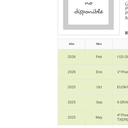
Ú
P
P
M
H
Año
Mes
2026
Feb
I GS 
2026
Ene
1ª Pr
2025
Oct
EUSKA
2025
Sep
II GRA
4º Pr
2025
May
TXEP