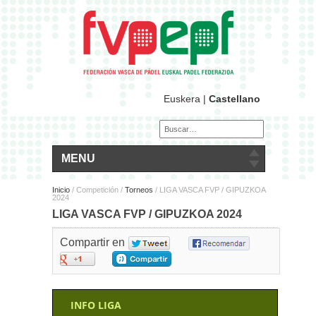
Euskera
|
Castellano
MENU
Inicio
/
Competición /
Torneos
/ LIGA VASCA FVP / GIPUZKOA
2024
LIGA VASCA FVP / GIPUZKOA 2024
Compartir en
INFO LIGA