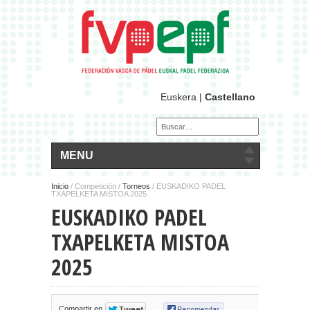
Euskera
|
Castellano
MENU
Inicio
/
Competición /
Torneos
/ EUSKADIKO PADEL
TXAPELKETA MISTOA 2025
EUSKADIKO PADEL
TXAPELKETA MISTOA
2025
Compartir en