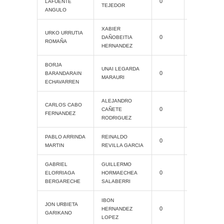
0
ProAM
LAFUENTE
TEJEDOR
ANGULO
XABIER
Cat. Grand
URKO URRUTIA
0
DAÑOBEITIA
Slam
ROMAÑA
HERNANDEZ
BORJA
UNAI LEGARDA
0
ProAM
BARANDARAIN
MARAURI
ECHAVARREN
ALEJANDRO
CARLOS CABO
0
ProAM
CAÑETE
FERNANDEZ
RODRIGUEZ
Cat. Grand
PABLO ARRINDA
REINALDO
0
Slam
MARTIN
REVILLA GARCIA
GABRIEL
GUILLERMO
Cat. Grand
0
ELORRIAGA
HORMAECHEA
Slam
BERGARECHE
SALABERRI
IBON
Cat. Grand
JON URBIETA
0
HERNANDEZ
Slam
GARIKANO
LOPEZ