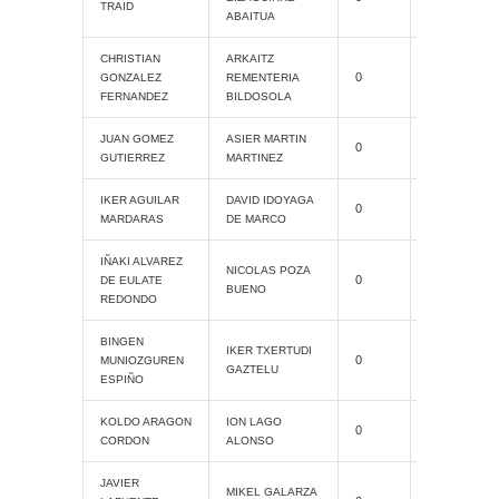
Slam
TRAID
ABAITUA
CHRISTIAN
ARKAITZ
Cat. Grand
0
GONZALEZ
REMENTERIA
Slam
FERNANDEZ
BILDOSOLA
Cat. Grand
JUAN GOMEZ
ASIER MARTIN
0
Slam
GUTIERREZ
MARTINEZ
Cat. Grand
IKER AGUILAR
DAVID IDOYAGA
0
Slam
MARDARAS
DE MARCO
IÑAKI ALVAREZ
Cat. Grand
NICOLAS POZA
0
DE EULATE
Slam
BUENO
REDONDO
BINGEN
Cat. Grand
IKER TXERTUDI
0
MUNIOZGUREN
Slam
GAZTELU
ESPIÑO
Cat. Grand
KOLDO ARAGON
ION LAGO
0
Slam
CORDON
ALONSO
JAVIER
MIKEL GALARZA