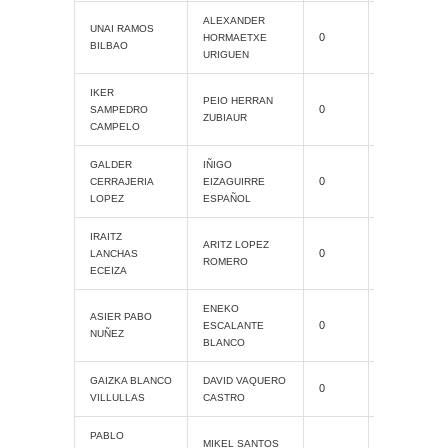
ALEXANDER
Cat. Grand
UNAI RAMOS
0
HORMAETXE
Slam
BILBAO
URIGUEN
IKER
Cat. Grand
PEIO HERRAN
0
SAMPEDRO
Slam
ZUBIAUR
CAMPELO
GALDER
IÑIGO
Cat. Grand
0
CERRAJERIA
EIZAGUIRRE
Slam
LOPEZ
ESPAÑOL
IRAITZ
Cat. Grand
ARITZ LOPEZ
0
LANCHAS
Slam
ROMERO
ECEIZA
ENEKO
Cat. Grand
ASIER PABO
0
ESCALANTE
Slam
NUÑEZ
BLANCO
Cat. Grand
GAIZKA BLANCO
DAVID VAQUERO
0
Slam
VILLULLAS
CASTRO
PABLO
Cat. Grand
MIKEL SANTOS