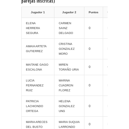
parejas inscritas)
Categoria
Jugador 1
Jugador 2
Puntos
ELENA
CARMEN
0
ProAM
HERRERA
SAINZ
SEGURA
DELGADO
CRISTINA
AMAIA ARTETA
0
ProAM
GONZALEZ
GUTIERREZ
MORO
MAITANE GAGO
MIREN
0
Grand Slam
ESCALONA
TORAÑO URIA
LUCIA
MARINA
0
ProAM
FERNANDEZ
CUADRON
RUIZ
FLOREZ
PATRICIA
HELENA
0
ProAM
LACHIONDO
GONZALEZ
ORTEGA
UNG
MARIA ARECES
MARIA SUQUIA
0
ProAM
DEL BUSTO
LARRONDO