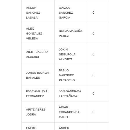
ANDER
GAIZKA
Cat. Grand
0
SANCHEZ
SANCHEZ
Slam
LASALA
GARCIA
ALEX
Cat. Grand
BORJA MAGAÑA
0
GONZALEZ
Slam
PEREZ
VELEDA
JOKIN
Cat. Grand
AIERT BALERDI
0
SEGUROLA
Slam
ALBERDI
ALKORTA
PABLO
Cat. Grand
JORGE INORIZA
0
MARTINEZ
Slam
BAÑALES
PARADELO
Cat. Grand
IGOR AMPUDIA
JON GANDIAGA
0
Slam
FERNANDEZ
LARRAÑAGA
AIMAR
Cat. Grand
ARITZ PEREZ
0
ERRANDONEA
Slam
JODRA
GAGO
ENEKO
ANDER