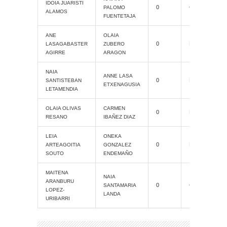
IDOIA JUARISTI
0
Grand Slam
PALOMO
ALAMOS
FUENTETAJA
ANE
OLAIA
0
ProAM
LASAGABASTER
ZUBERO
AGIRRE
ARAGON
NAIA
ANNE LASA
0
ProAM
SANTISTEBAN
ETXENAGUSIA
LETAMENDIA
OLAIA OLIVAS
CARMEN
0
ProAM
RESANO
IBAÑEZ DIAZ
LEIA
ONEKA
0
ProAM
ARTEAGOITIA
GONZALEZ
SOUTO
ENDEMAÑO
MAITENA
NAIA
ARANBURU
0
Grand Slam
SANTAMARIA
LOPEZ-
LANDA
URIBARRI