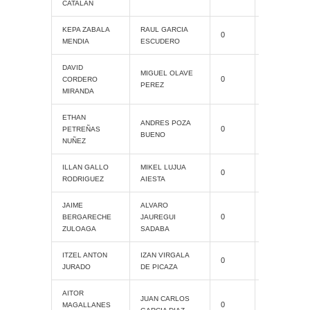
CATALAN
Cat. Grand
KEPA ZABALA
RAUL GARCIA
0
Slam
MENDIA
ESCUDERO
DAVID
Cat. Grand
MIGUEL OLAVE
0
CORDERO
Slam
PEREZ
MIRANDA
ETHAN
Cat. Grand
ANDRES POZA
0
PETREÑAS
Slam
BUENO
NUÑEZ
Cat. Grand
ILLAN GALLO
MIKEL LUJUA
0
Slam
RODRIGUEZ
AIESTA
JAIME
ALVARO
0
ProAM
BERGARECHE
JAUREGUI
ZULOAGA
SADABA
Cat. Grand
ITZEL ANTON
IZAN VIRGALA
0
Slam
JURADO
DE PICAZA
AITOR
Cat. Grand
JUAN CARLOS
0
MAGALLANES