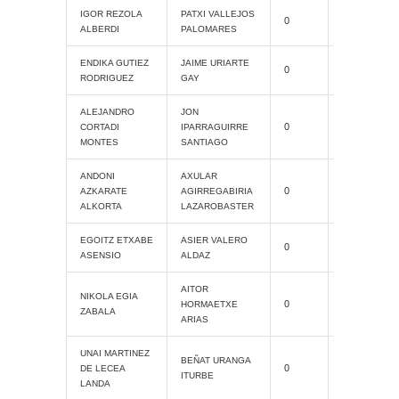
Cat. Grand
IGOR REZOLA
PATXI VALLEJOS
0
Slam
ALBERDI
PALOMARES
ENDIKA GUTIEZ
JAIME URIARTE
0
ProAM
RODRIGUEZ
GAY
ALEJANDRO
JON
Cat. Grand
0
CORTADI
IPARRAGUIRRE
Slam
MONTES
SANTIAGO
ANDONI
AXULAR
Cat. Grand
0
AZKARATE
AGIRREGABIRIA
Slam
ALKORTA
LAZAROBASTER
Cat. Grand
EGOITZ ETXABE
ASIER VALERO
0
Slam
ASENSIO
ALDAZ
AITOR
Cat. Grand
NIKOLA EGIA
0
HORMAETXE
Slam
ZABALA
ARIAS
UNAI MARTINEZ
Cat. Grand
BEÑAT URANGA
0
DE LECEA
Slam
ITURBE
LANDA