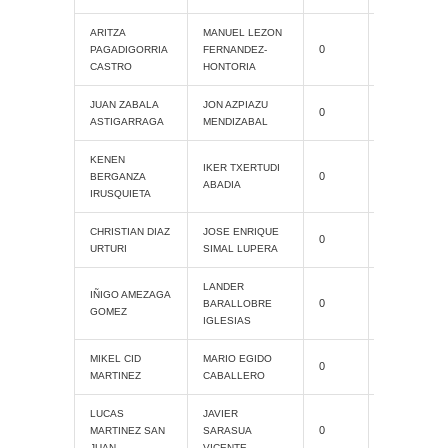
ARITZA
MANUEL LEZON
Cat. Grand
0
PAGADIGORRIA
FERNANDEZ-
Slam
CASTRO
HONTORIA
Cat. Grand
JUAN ZABALA
JON AZPIAZU
0
Slam
ASTIGARRAGA
MENDIZABAL
KENEN
Cat. Grand
IKER TXERTUDI
0
BERGANZA
Slam
ABADIA
IRUSQUIETA
Cat. Grand
CHRISTIAN DIAZ
JOSE ENRIQUE
0
Slam
URTURI
SIMAL LUPERA
LANDER
Cat. Grand
IÑIGO AMEZAGA
0
BARALLOBRE
Slam
GOMEZ
IGLESIAS
Cat. Grand
MIKEL CID
MARIO EGIDO
0
Slam
MARTINEZ
CABALLERO
LUCAS
JAVIER
Cat. Grand
0
MARTINEZ SAN
SARASUA
Slam
JUAN
VICENTE