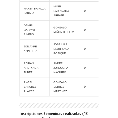
MIKEL
Cat. Grand
MAREK BRINDZA
0
LARRINAGA
Slam
ZABALA
ARRATE
DANIEL
Cat. Grand
GONZALO
0
GARAYO
Slam
MIÑON DE LERA
PINEDO
JOSE LUIS
Cat. Grand
JON AXPE
0
ELORRIAGA
Slam
AZPELETA
ROSIQUE
ADRIAN
ANDER
0
ProAM
ARETXAGA
JORQUERA
TUBET
NAVARRO
ANGEL
GONZALO
0
ProAM
SANCHEZ
SERRES
PLACES
MARTINEZ
Inscripciones Femeninas realizadas (18