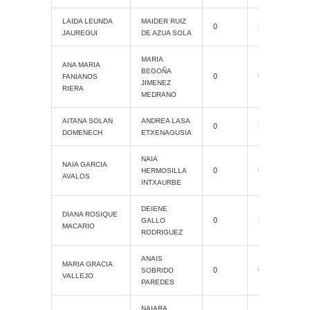
LAIDA LEUNDA
MAIDER RUIZ
0
ProAM
JAUREGUI
DE AZUA SOLA
MARIA
ANA MARIA
BEGOÑA
0
Grand Slam
FANIANOS
JIMENEZ
RIERA
MEDRANO
AITANA SOLAN
ANDREA LASA
0
ProAM
DOMENECH
ETXENAGUSIA
NAIA
NAIA GARCIA
0
Grand Slam
HERMOSILLA
AVALOS
INTXAURBE
DEIENE
DIANA ROSIQUE
0
ProAM
GALLO
MACARIO
RODRIGUEZ
ANAIS
MARIA GRACIA
0
Grand Slam
SOBRIDO
VALLEJO
PAREDES
NAIARA