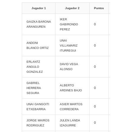
Categori
Jugador 1
Jugador 2
Puntos
IKER
Cat. Grand
GAIZKA BARONA
0
GABIRONDO
Slam
ARANGUREN
PEREZ
UNAI
Cat. Grand
ANDONI
0
VILLAMARIZ
Slam
BLANCO ORTIZ
ITURREGUI
ERLANTZ
Cat. Grand
DAVID VEGA
0
ANGULO
Slam
ALONSO
GONZALEZ
GABRIEL
Cat. Grand
ALBERTO
0
HERRERA
Slam
ARDINES BAJO
SEGURA
Cat. Grand
UNAI GANGOITI
ASIER MARTOS
0
Slam
ETXEBARRIA
CORREDERA
Cat. Grand
JORGE MAIROS
JULEN LANDA
0
Slam
RODRIGUEZ
IZAGUIRRE