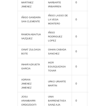
Cat. Grand
0
MARTINEZ
NARBARTE
Slam
JIMENEZ
IRIBARREN
IÑIGO LASSO DE
Cat. Grand
IÑIGO GANDARA
0
LA VEGA
Slam
SAN CLEMENTE
MONTERO
IÑIGO
Cat. Grand
RAMON ABAITUA
0
RODRIGUEZ
Slam
VAZQUEZ
LOPEZ
Cat. Grand
OINAT ZULOAGA
OIHAN CABADA
0
Slam
BOTE
SANCHEZ
IKER
Cat. Grand
INHAR AZKUETA
0
EGUSQUIZAGA
Slam
GARCIA
TOVAR
ADRIAN
Cat. Grand
URKO URIARTE
0
JIMENEZ
Slam
MARTIN
JIMENEZ
JOSU
UNAI
Cat. Grand
0
ARAMBARRI
BARRENETXEA
Slam
ORDOZGOITI
SAINZ-AJA