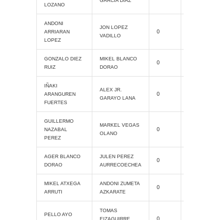
Slam
GARCIA DIAZ
LOZANO
ANDONI
Cat. Grand
JON LOPEZ
0
ARRIARAN
Slam
VADILLO
LOPEZ
GONZALO DIEZ
MIKEL BLANCO
0
ProAM
RUIZ
DORAO
IÑAKI
ALEX JR.
0
ProAM
ARANGUREN
GARAYO LANA
FUERTES
GUILLERMO
Cat. Grand
MARKEL VEGAS
0
NAZABAL
Slam
OLANO
PEREZ
AGER BLANCO
JULEN PEREZ
0
ProAM
DORAO
AURRECOECHEA
MIKEL ATXEGA
ANDONI ZUMETA
0
ProAM
ARRUTI
AZKARATE
TOMAS
Cat. Grand
PELLO AYO
0
EIZAGUIRRE