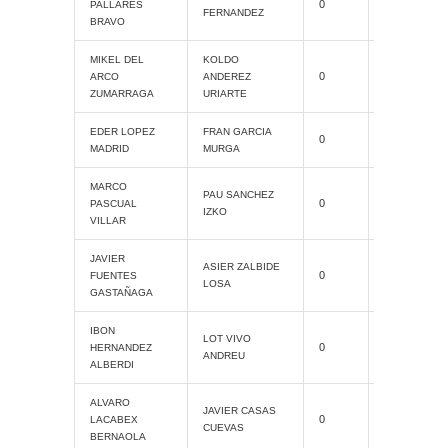
0
PALLARES
Slam
FERNANDEZ
BRAVO
MIKEL DEL
KOLDO
Cat. Grand
0
ARCO
ANDEREZ
Slam
ZUMARRAGA
URIARTE
Cat. Grand
EDER LOPEZ
FRAN GARCIA
0
Slam
MADRID
MURGA
MARCO
Cat. Grand
PAU SANCHEZ
0
PASCUAL
Slam
IZKO
VILLAR
JAVIER
Cat. Grand
ASIER ZALBIDE
0
FUENTES
Slam
LOSA
GASTAÑAGA
IBON
Cat. Grand
LOT VIVO
0
HERNANDEZ
Slam
ANDREU
ALBERDI
ALVARO
Cat. Grand
JAVIER CASAS
0
LACABEX
Slam
CUEVAS
BERNAOLA