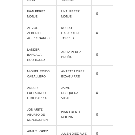
IVAN PEREZ
UNAI PEREZ
0
ProAM
MONJE
MONJE
AITZOL
KOLDO
0
ProAM
ZEBERIO
GALARRETA
AGIRRESAROBE
TORRES
LANDER
Cat. Grand
ARITZ PEREZ
0
BARCALA
Slam
BRUÑA
RODRIGUEZ
Cat. Grand
MIGUEL EGIDO
ANARTZ LOPEZ
0
Slam
CABALLERO
EIZAGUIRRE
ANDER
JAIME
Cat. Grand
0
FULLAONDO
PESQUERA
Slam
ETXEBARRIA
VIDAL
JON ARITZ
Cat. Grand
IVAN FUENTE
0
ABURTO DE
Slam
MOLINA
MENDIGUREN
AIMAR LOPEZ
0
ProAM
JULEN DIEZ RUIZ